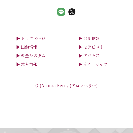
トップページ
最新情報
出勤情報
セラピスト
料金システム
アクセス
求人情報
サイトマップ
(C)Aroma Berry (アロマベリー)
smartphone
schedule
calendar_month
heart_plus
LINE予約
電話予約
出勤情報
WEB予約
求人情報